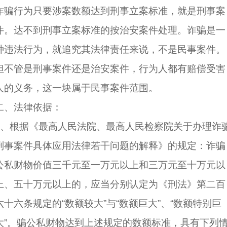
诈骗行为只要涉案数额达到
刑事立案标准
，就是刑事案
件。达不到刑事立案标准的按
治安案件
处理。诈骗是一
种
违法行为
，就追究其法律责任来说，不是民事案件。
但不管是刑事案件还是治安案件，
行为人
都有
赔偿
受害
人
的义务，这一块属于民事案件范围。
二、法律依据：
1、根据《最高人
民法
院、最高人民检察院关于办理诈
刑事
案件具体应用法律若干问题的解释》的规定：诈骗
公私财物价值三千元至一万元以上和三万元至十万元以
上、五十万元以上的，应当分别认定为《
刑法
》第二百
六十六条规定的“
数额较大
”与“
数额巨大
”、“
数额特别巨
大
”。骗公私财物达到上述规定的数额标准，具有下列