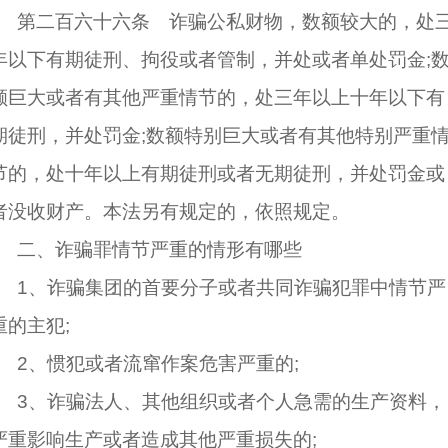
第二百六十六条 诈骗公私财物，数额较大的，处
年以下
有期徒刑
、
拘役
或者
管制
，并处或者单
处罚
金;
额巨大或者有其他严重情节的，处三年以上十年以下有
期徒刑，并处
罚金
;数额特别巨大或者有其他特别严重
节的，处十年以上有期徒刑或者无期
徒刑
，并处罚金或
者
没收财产
。本法另有规定的，依照规定。
二、诈骗罪
情节严重
的情形有哪些
1、诈骗集团的首要分子或者共同诈骗
犯罪
中情节严
重的
主犯
;
2、惯犯或者
流窜作案
危害严重的;
3、
诈骗法
人、其他组织或者个人急需的生产资料，
严重影响生产或者造成其他严重损失的;